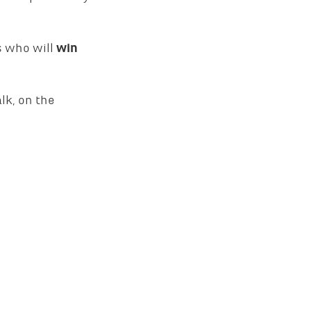
s who will
win
lk, on the