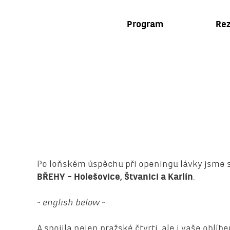
Program
Rez
Po loňském úspěchu při openingu lávky jsme s
BŘEHY – Holešovice, Štvanici a Karlín
.
~ english below ~
A spojila nejen pražské čtvrti, ale i vaše oblíb