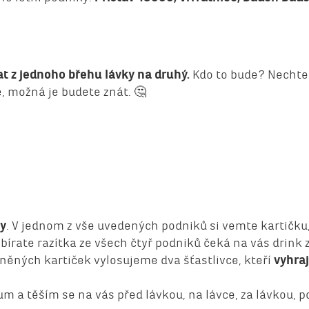
at z jednoho břehu lávky na druhý.
Kdo to bude? Nechte 
, možná je budete znát. 🤔
ky
. V jednom z vše uvedených podniků si vemte kartičku,
bírate razítka ze všech čtyř podniků čeká na vás drink 
lněných kartiček vylosujeme dva šťastlivce, kteří
vyhraj
a těším se na vás před lávkou, na lávce, za lávkou, p