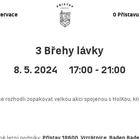
ervace
O Přístav
3 Břehy lávky
8. 5. 2024
17:00 - 21:00
e rozhodli zopakovat velkou akci spojenou s HolKou, kt
ené letní podniky:
Přístav 18600, Vrrrátnice, Baden Bade