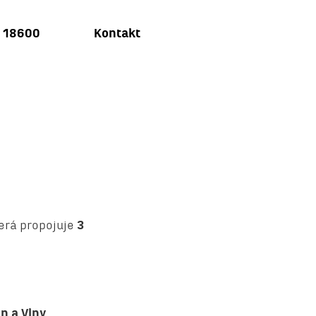
u 18600
Kontakt
erá propojuje
3
n a Vlny