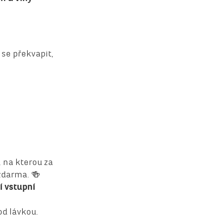
se překvapit,
 na kterou za
zdarma. 🍻
í vstupní
od lávkou.