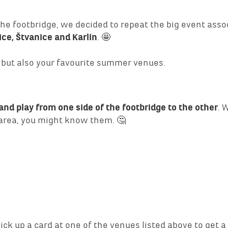
the footbridge, we decided to repeat the big event ass
ice, Štvanice and Karlín
. 🤩
s but also your favourite summer venues.
and play from one side of the footbridge to the other
. 
e area, you might know them. 🤔
Pick up a card at one of the venues listed above to get 