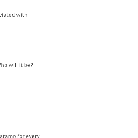
ociated with
Who will it be?
a stamp for every