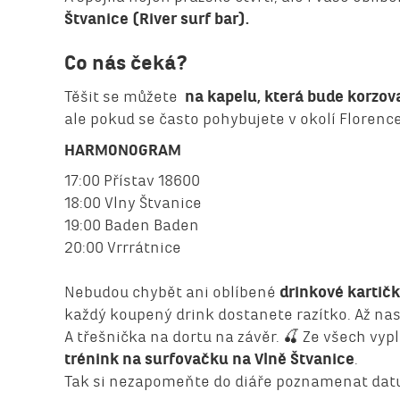
Štvanice (River surf bar).
Co nás čeká?
Těšit se můžete
na kapelu, která bude korzov
ale pokud se často pohybujete v okolí Florence
HARMONOGRAM
17:00 Přístav 18600
18:00 Vlny Štvanice
19:00 Baden Baden
20:00 Vrrrátnice
Nebudou chybět ani oblíbené
drinkové kartič
každý koupený drink dostanete razítko. Až nas
A třešnička na dortu na závěr. 🍒 Ze všech vyp
trénink na surfovačku na Vlně Štvanice
.
Tak si nezapomeňte do diáře poznamenat datum 