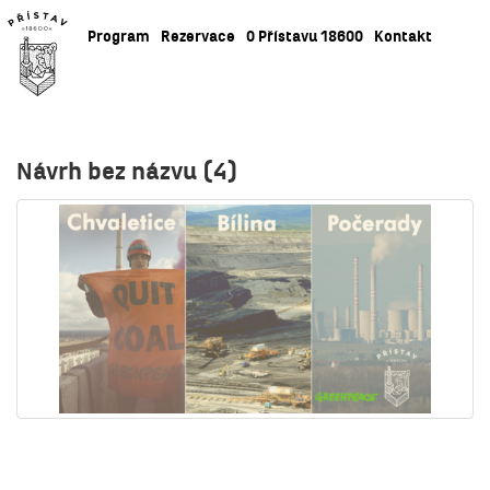
Program
Rezervace
O Přístavu 18600
Kontakt
Návrh bez názvu (4)