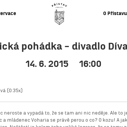
ervace
O Přístav
ická pohádka – divadlo Dív
14. 6. 2015
16:00
vá (0:35x)
ic neroste a vypadá to, že se tam ani nic neděje. Ale to 
a mládenec Voharia se právě perou o co? O kozu! A jak
rice. Naštěstí je kolem toho veliká legrace, že se tomu z