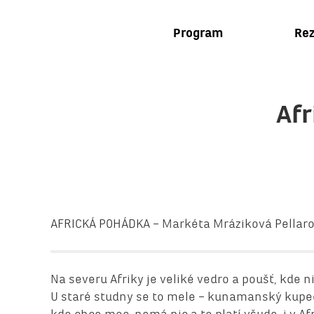
Program
Rez
Afr
AFRICKÁ POHÁDKA – Markéta Mráziková Pellaro
Na severu Afriky je veliké vedro a poušť, kde n
U staré studny se to mele – kunamanský kupec 
kdo chce moc, nemá nic a to platí všude, i v Af