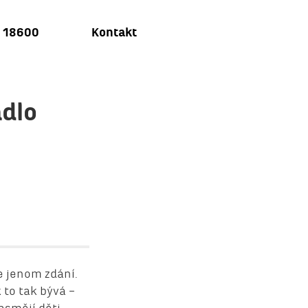
u 18600
Kontakt
adlo
je jenom zdání.
 to tak bývá –
asmějí děti,