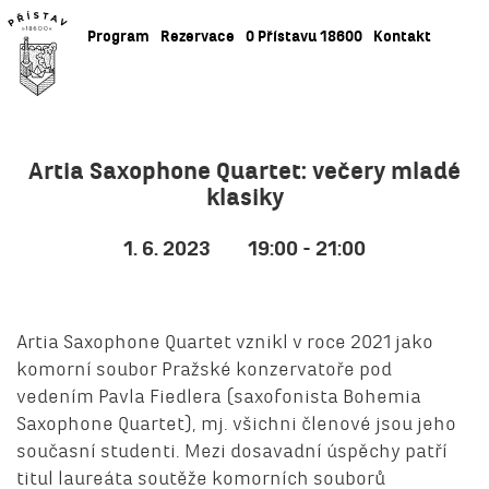
Program
Rezervace
O Přístavu 18600
Kontakt
Artia Saxophone Quartet: večery mladé
klasiky
1. 6. 2023
19:00 - 21:00
Artia Saxophone Quartet vznikl v roce 2021 jako
komorní soubor Pražské konzervatoře pod
vedením Pavla Fiedlera (saxofonista Bohemia
Saxophone Quartet), mj. všichni členové jsou jeho
současní studenti. Mezi dosavadní úspěchy patří
titul laureáta soutěže komorních souborů