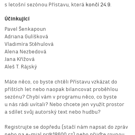
s letošní sezónou Přístavu, která
končí 24.9.
Účinkující
Pavel Šenkapoun
Adriana Gulíšková
Vladimíra Stěhulová
Alena Nezbedová
Jana Křížová
Aleš T. Rájský
Máte něco, co byste chtěli Přístavu vzkázat do
příštích let nebo naopak bilancovat proběhlou
sezónu? Chybí vám v programu něco, co byste
u nás rádi uvítali? Nebo chcete jen využít prostor
a sdílet svůj autorský text nebo hudbu?
Registrujte se dopředu (stačí nám napsat do zpráv
nebo na e-mial pr@18600.cz) nebo přijďte rovnou