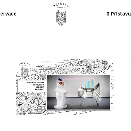
ervace
O Přístav