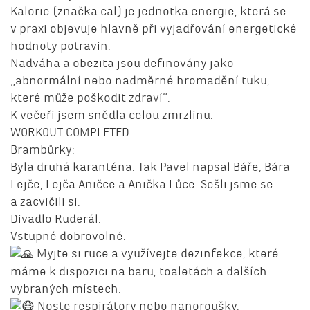
Kalorie (značka cal) je jednotka energie, která se
v praxi objevuje hlavně při vyjadřování energetické
hodnoty potravin.
Nadváha a obezita jsou definovány jako
„abnormální nebo nadměrné hromadění tuku,
které může poškodit zdraví“.
K večeři jsem snědla celou zmrzlinu.
WORKOUT COMPLETED.
Brambůrky:
Byla druhá karanténa. Tak Pavel napsal Báře, Bára
Lejče, Lejča Aničce a Anička Lůce. Sešli jsme se
a zacvičili si.
Divadlo Ruderál.
Vstupné dobrovolné.
Myjte si ruce a využívejte dezinfekce, které
máme k dispozici na baru, toaletách a dalších
vybraných místech.
Noste respirátory nebo nanoroušky.