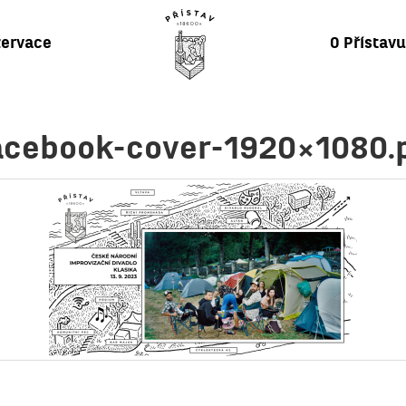
ervace
O Přístav
acebook-cover-1920×1080.