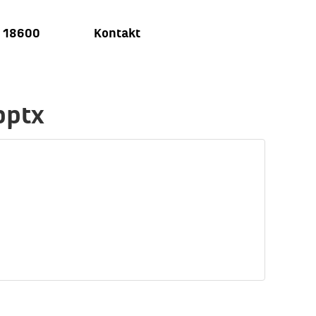
u 18600
Kontakt
pptx