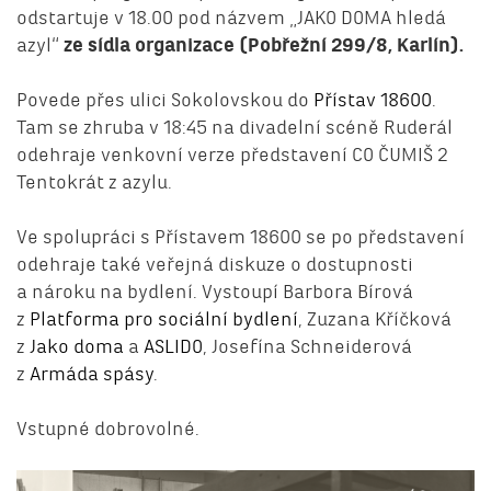
odstartuje v 18.00 pod názvem „JAKO DOMA hledá
azyl“
ze sídla organizace (Pobřežní 299/8, Karlín).
Povede přes ulici Sokolovskou do
Přístav 18600
.
Tam se zhruba v 18:45 na divadelní scéně Ruderál
odehraje venkovní verze představení CO ČUMIŠ 2
Tentokrát z azylu.
Ve spolupráci s Přístavem 18600 se po představení
odehraje také veřejná diskuze o dostupnosti
a nároku na bydlení. Vystoupí Barbora Bírová
z
Platforma pro sociální bydlení
, Zuzana Kříčková
z
Jako doma
a
ASLIDO
, Josefína Schneiderová
z
Armáda spásy
.
Vstupné dobrovolné.