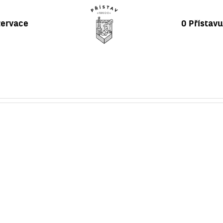
ervace
O Přístav