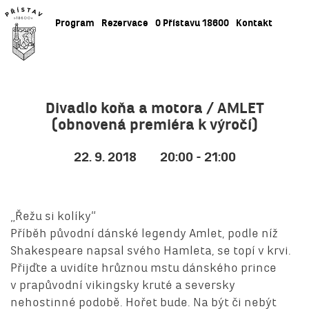
Program
Rezervace
O Přístavu 18600
Kontakt
Divadlo koňa a motora / AMLET
(obnovená premiéra k výročí)
22. 9. 2018
20:00 - 21:00
„Řežu si kolíky“
Příběh původní dánské legendy Amlet, podle níž
Shakespeare napsal svého Hamleta, se topí v krvi.
Přijďte a uvidíte hrůznou mstu dánského prince
v prapůvodní vikingsky kruté a seversky
nehostinné podobě. Hořet bude. Na být či nebýt