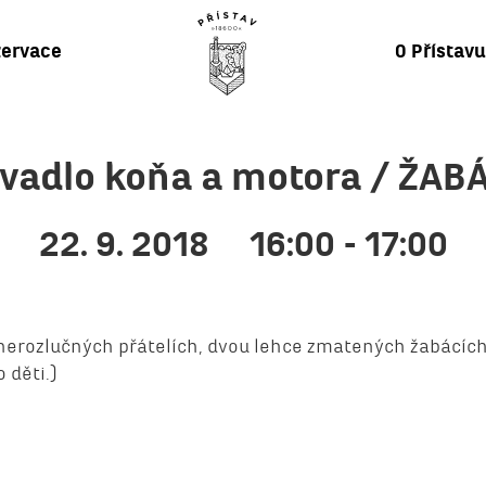
ervace
O Přístav
ivadlo koňa a motora / ŽABÁ
22. 9. 2018
16:00 - 17:00
 nerozlučných přátelích, dvou lehce zmatených žabácích, 
 děti.)