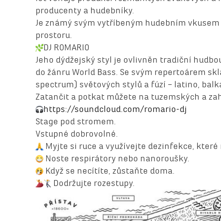
producenty a hudebníky.
Je známý svým vytříbeným hudebním vkusem a
prostoru.
DJ ROMARIO
Jeho dýdžejský styl je ovlivněn tradiční hudb
do žánru World Bass. Se svým repertoárem sklá
spectrum) světových stylů a fúzí – latino, bal
Zatančit a potkat můžete na tuzemských a zah
https://soundcloud.com/romario-dj
Stage pod stromem.
Vstupné dobrovolné.
Myjte si ruce a využívejte dezinfekce, kter
Noste respirátory nebo nanoroušky.
Když se necítíte, zůstaňte doma.
Dodržujte rozestupy.