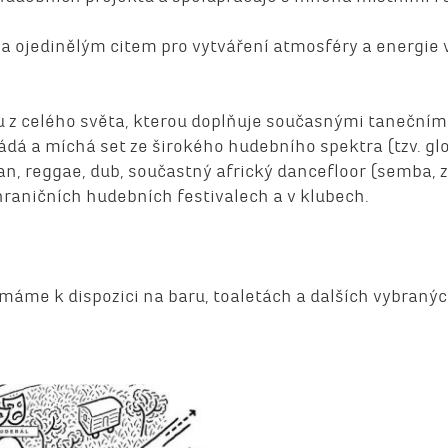
 ojedinělým citem pro vytváření atmosféry a energie
ou z celého světa, kterou doplňuje současnými tanečními
dá a míchá set ze širokého hudebního spektra (tzv. gl
kan, reggae, dub, součastný africký dancefloor (semba, z
raničních hudebních festivalech a v klubech.
é máme k dispozici na baru, toaletách a dalších vybraný