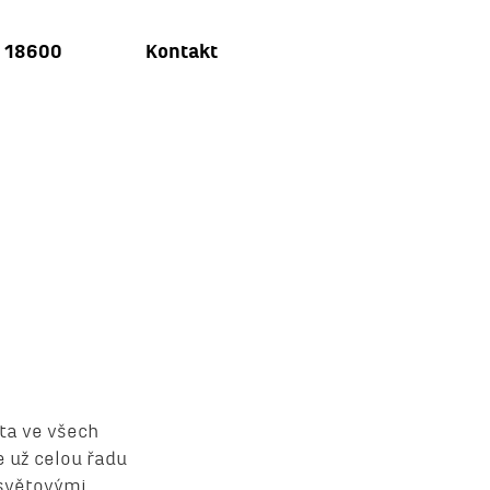
u 18600
Kontakt
ta ve všech
 už celou řadu
 světovými