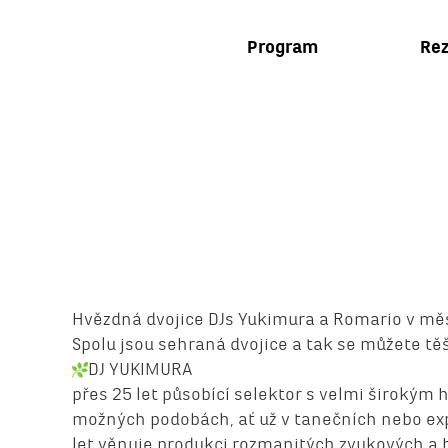
Program
Rez
Hvězdná dvojice DJs Yukimura a Romario v mě
Spolu jsou sehraná dvojice a tak se můžete t
DJ YUKIMURA
přes 25 let působící selektor s velmi širokým
možných podobách, ať už v tanečních nebo exp
let věnuje produkci rozmanitých zvukových a 