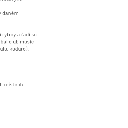
 v daném
 rytmy a řadí se
obal club music
ulu, kuduro).
ch místech.