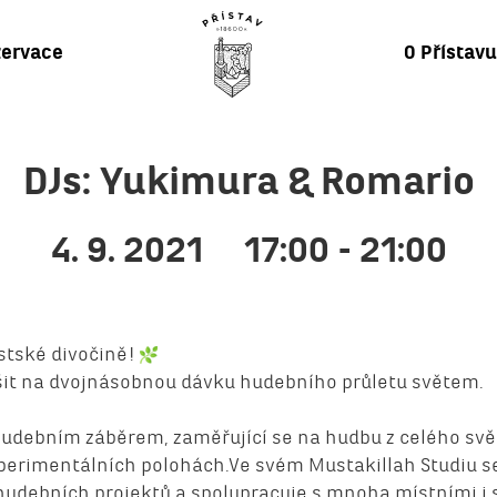
ervace
O Přístav
DJs: Yukimura & Romario
4. 9. 2021
17:00 - 21:00
stské divočině!
ěšit na dvojnásobnou dávku hudebního průletu světem.
 hudebním záběrem, zaměřující se na hudbu z celého svě
erimentálních polohách.Ve svém Mustakillah Studiu se
hudebních projektů a spolupracuje s mnoha místními i