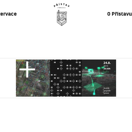
ervace
O Přístav