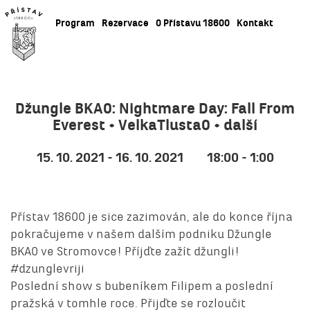
Program
Rezervace
O Přístavu 18600
Kontakt
Džungle BKAO: Nightmare Day: Fall From
Everest + VelkaTlusta0 + další
15. 10. 2021 - 16. 10. 2021
18:00 - 1:00
Přístav 18600 je sice zazimován, ale do konce října
pokračujeme v našem dalším podniku Džungle
BKAO ve Stromovce! Příjďte zažít džungli!
#dzunglevriji
Poslední show s bubeníkem Filipem a poslední
pražská v tomhle roce. Přijďte se rozloučit