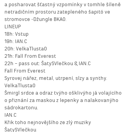
a posharovat šťastný vzpomínky v tomhle šíleně
netradičním prostoru zatepleného šapitó ve
stromovce -Džungle BKAO.
LINEUP
18h: Vstup
19h: IAN.C
20h: VelkaTlusta0
21h: Fall From Everest
22h – pass out: ŠatySVlečkou & IAN.C
Fall From Everest
Syrovej nářez, metal, utrpení, slzy a synthy.
VelkaTlusta0
Šmirgl srdce a odraz tvýho ošklivýho já volajícího
o přiznání za maskou z lepenky a nalakovanýho
sádrokartonu.
IAN.C
Křik toho nejnovějšího ze zlý muziky
ŠatySVlečkou