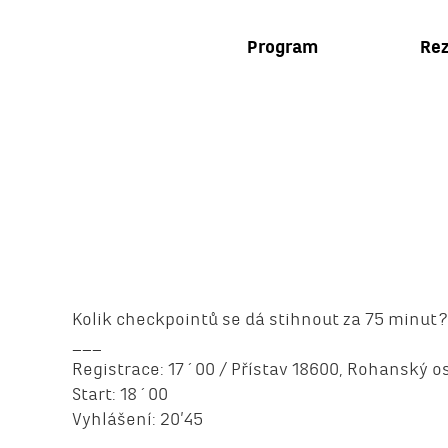
Program
Rez
Kolik checkpointů se dá stihnout za 75 minut?
___
Registrace: 17´00 / Přístav 18600, Rohanský o
Start: 18´00
Vyhlášení: 20’45