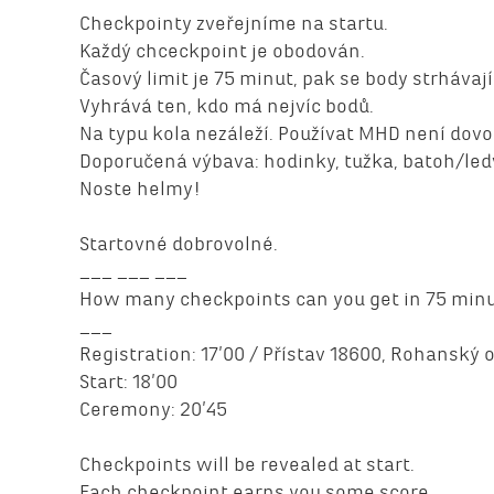
Checkpointy zveřejníme na startu.
Každý chceckpoint je obodován.
Časový limit je 75 minut, pak se body strhávají
Vyhrává ten, kdo má nejvíc bodů.
Na typu kola nezáleží. Používat MHD není dovo
Doporučená výbava: hodinky, tužka, batoh/le
Noste helmy!
Startovné dobrovolné.
___ ___ ___
How many checkpoints can you get in 75 min
___
Registration: 17’00 / Přístav 18600, Rohanský 
Start: 18’00
Ceremony: 20’45
Checkpoints will be revealed at start.
Each checkpoint earns you some score.