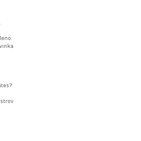
.
leno.
dvinka
utes?
ostrov