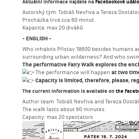
Aktuální informace najdete na
Facebookové událos
Autorský tým: Tobiáš Nevřiva a Tereza Dostálo
Procházka trvá cca 60 minut.
Kapacita: max 20 diváků
~ ENGLISH ~
Who inhabits Přístav 18600 besides humans an
surrounding urban wilderness? And who swims 
The performative Fairy Walk explores the ench
The performance will happen
at two tim
Capacity is limited, therefore, please, re
The current information is available on
the Faceb
Author team: Tobiáš Nevřiva and Tereza Dostá
The walk lasts about 60 minutes.
Capacity: max 20 spectators