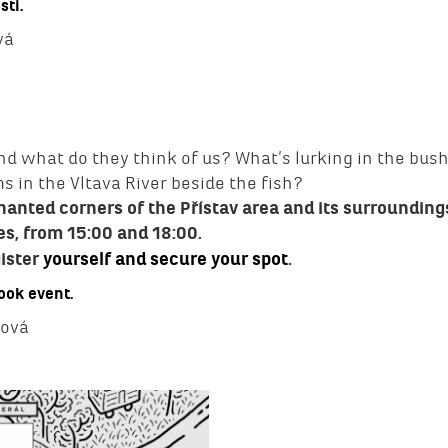
ti.
vá
d what do they think of us? What’s lurking in the bush
in the Vltava River beside the fish?
anted corners of the Přístav area and its surrounding
es, from 15:00 and 18:00.
gister
yourself and secure your spot
.
ook event.
lová