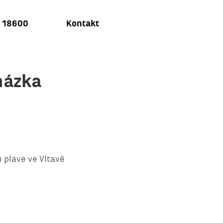
u 18600
Kontakt
házka
o plave ve Vltavě