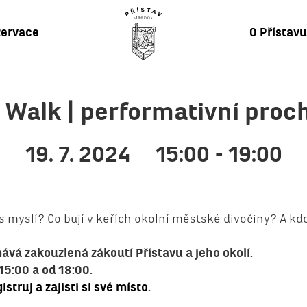
ervace
O Přístav
y Walk | performativní proc
19. 7. 2024
15:00 - 19:00
ás myslí? Co bují v keřích okolní městské divočiny? A kd
vá zakouzlená zákoutí Přístavu a jeho okolí.
15:00 a od 18:00.
istruj a zajisti si své místo
.