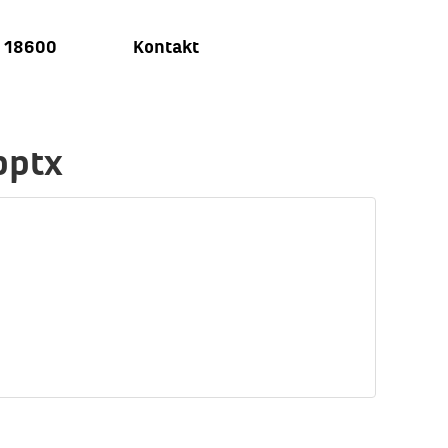
u 18600
Kontakt
pptx