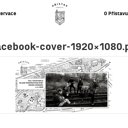
ervace
O Přístav
acebook-cover-1920×1080.