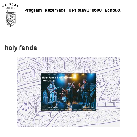
Program
Rezervace
O Přístavu 18600
Kontakt
holy fanda