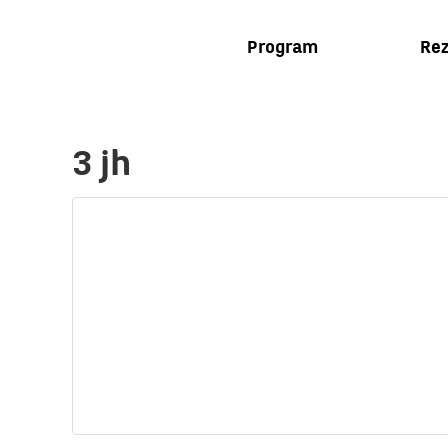
Program
Rez
3 jh