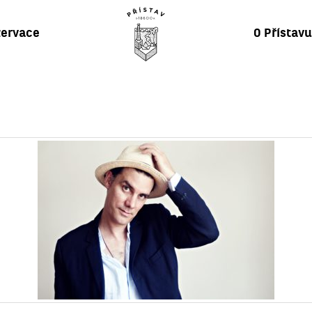
ervace
O Přístav