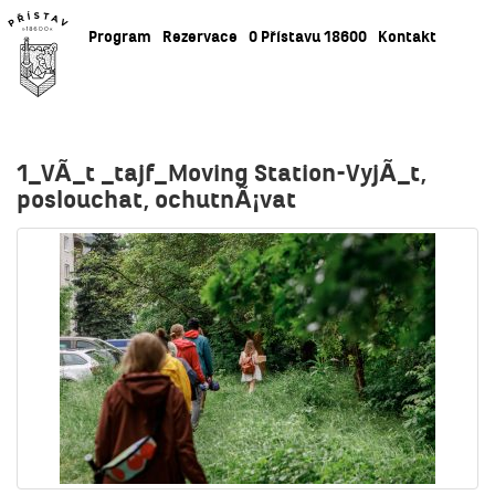
Program
Rezervace
O Přístavu 18600
Kontakt
1_VÃ_t _tajf_Moving Station-VyjÃ_t,
poslouchat, ochutnÃ¡vat