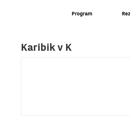
Program
Rez
Karibik v K