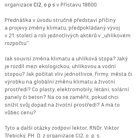
organizace
CI2, o p s
v Přístavu 18600.
Přednáška v úvodu stručně představí příčiny
a projevy změny klimatu, předpokládaný vývoj
v 21. století a roli jednotlivých aktérů v „uhlíkovém
rozpočtu“.
Jak souvisí změna klimatu a uhlíková stopa? Jaký
je rozdíl mezi ekologickou, uhlíkovou a vodní
stopou? Jak počítat vliv jednotlivce, firmy, města či
výrobku na globální změnu klimatu a životní
prostředí? Co plasty, elektromobily, létání, solární
panely či beton? Na co se zaměřit, pokud chci
snížit svůj dopad na životní prostředí? A má to
vůbec cenu?
Tyto a další otázky zodpoví lektor, RNDr. Viktor
Třebický, PH. D. z organizace CI2, o. p. s.