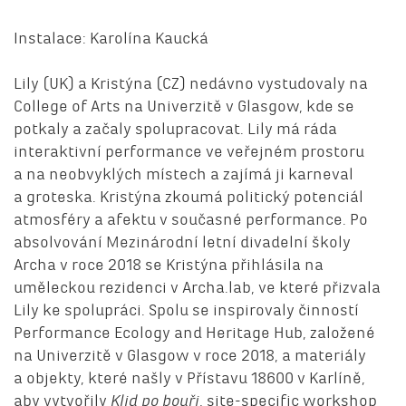
Instalace: Karolína Kaucká
Lily (UK) a Kristýna (CZ) nedávno vystudovaly na
College of Arts na Univerzitě v Glasgow, kde se
potkaly a začaly spolupracovat. Lily má ráda
interaktivní performance ve veřejném prostoru
a na neobvyklých místech a zajímá ji karneval
a groteska. Kristýna zkoumá politický potenciál
atmosféry a afektu v současné performance. Po
absolvování Mezinárodní letní divadelní školy
Archa v roce 2018 se Kristýna přihlásila na
uměleckou rezidenci v Archa.lab, ve které přizvala
Lily ke spolupráci. Spolu se inspirovaly činností
Performance Ecology and Heritage Hub, založené
na Univerzitě v Glasgow v roce 2018, a materiály
a objekty, které našly v Přístavu 18600 v Karlíně,
aby vytvořily
Klid po bouři
, site-specific workshop