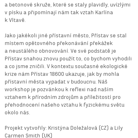
a betonové skruže, které se staly plavidly, uvízlými
v písku a připomínají nám tak vztah Karlína
k Vltavě.
Jako jakékoli jiné přístavní město, Přístav se stal
místem opětovného překonávání překážek
a neustálého obnovování. Ve své podstatě je
Přístav snahou znovu použít to, co bychom vyhodili
a co jsme zničili. V kontextu současné ekologické
krize nám Přístav 18600 ukazuje, jak by mohla
přístavní města vypadat v budoucnu. Náš
workshop je pozvánkou k reflexi nad naším
vztahem k přírodním zdrojům a příležitostí pro
přehodnocení našeho vztahu k fyzickému světu
okolo nás.
Projekt vytvořily: Kristýna Doležalová (CZ) a Lily
Carmen Smith (UK)