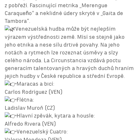
z pobřeží. Fascinující metrika „Merengue
Caraqueño“ a neklidné údery skryté v „Gaita de
Tambora“.
Venezuelská hudba může být nejlepším
výrazem výstřednosti země. Mísí se stejně jako
jeho etnika a nese sílu drtivé povahy. Na jeho
notách a rytmech lze rozeznat úsměvy a slzy
celého národa. La Circunstancia vzdává poctu
generacím talentovaných a hravých duchů hraním
jejich hudby v České republice a střední Evropě.
Maracas a bicí:
Carlos Rodríguez (VEN)
Flétna:
Ladislav Muroň (CZ)
Hlavní zpěvák, kytara a housle:
Alfredo Rivera (VEN)
Venezuelský Cuatro:
Valerio Mendoza (VEN)