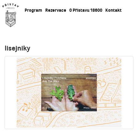
Program
Rezervace
O Přístavu 18600
Kontakt
lisejniky