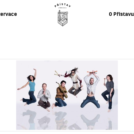
ervace
O Přístav