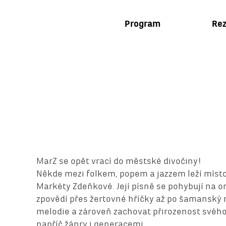
Program
Rez
MarZ se opět vrací do městské divočiny!
Někde mezi folkem, popem a jazzem leží místo
Markéty Zdeňkové. Její písně se pohybují na 
zpovědí přes žertovné hříčky až po šamanský r
melodie a zároveň zachovat přirozenost svého
napříč žánry i generacemi.