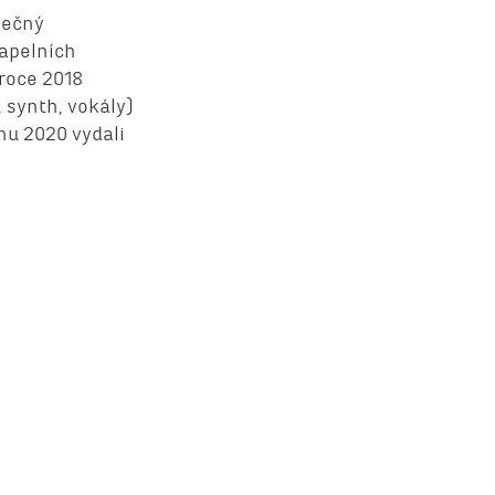
mečný
kapelních
 roce 2018
 synth, vokály)
nu 2020 vydali