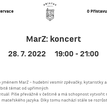
ervace
O Přístav
MarZ: koncert
28. 7. 2022
19:00 - 21:00
 jménem MarZ – hudební vesmír zpěvačky, kytaristky a
orbitě témat od upřímných
ituál. Píše převážně v češtině a má schopnost vytvořit
 mateřského jazyka. Díky tomu nachází stále se rozrůst