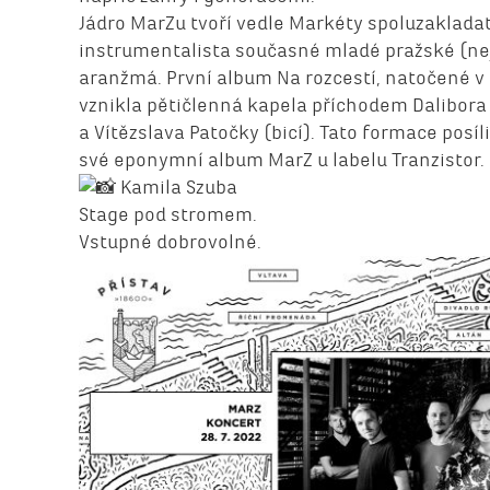
Jádro MarZu tvoří vedle Markéty spoluzaklada
instrumentalista současné mladé pražské (nej
aranžmá. První album Na rozcestí, natočené v 
vznikla pětičlenná kapela příchodem Dalibora 
a Vítězslava Patočky (bicí). Tato formace posí
své eponymní album MarZ u labelu Tranzistor.
Kamila Szuba
Stage pod stromem.
Vstupné dobrovolné.