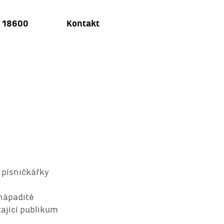
u 18600
Kontakt
 písničkářky
 nápadité
ající publikum