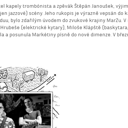
tel kapely trombónista a zpěvák Štěpán Janoušek, výji
en jazzové) scény. Jeho rukopis je výrazně vepsán do 
duu, bylo zdařilým úvodem do zvukové krajiny MarZu. V
Hrubeše (elektrické kytary), Miloše Klápště (baskytara,
lila a posunula Markétiny písně do nové dimenze. V břez