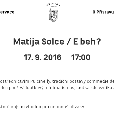
ervace
O Přístav
Matija Solce / E beh?
17. 9. 2016
17:00
ostřednictvím Pulcinelly, tradiční postavy commedie de
olce používá loutkový minimalismus, loutka zde vzniká 
které nejsou vhodné pro nejmenší diváky.