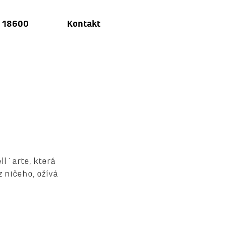
u 18600
Kontakt
ll´arte, která
z ničeho, ožívá