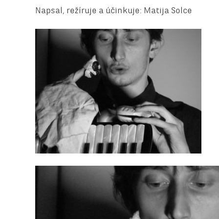
Napsal, režíruje a účinkuje: Matija Solce