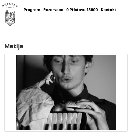
Program
Rezervace
O Přístavu 18600
Kontakt
Matija