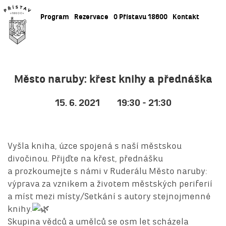
Program
Rezervace
O Přístavu 18600
Kontakt
Město naruby: křest knihy a přednáška
15. 6. 2021
19:30 - 21:30
Vyšla kniha, úzce spojená s naší městskou
divočinou. Přijďte na křest, přednášku
a prozkoumejte s námi v Ruderálu Město naruby:
výprava za vznikem a životem městských periferií
a míst mezi místy/Setkání s autory stejnojmenné
knihy.
Skupina vědců a umělců se osm let scházela