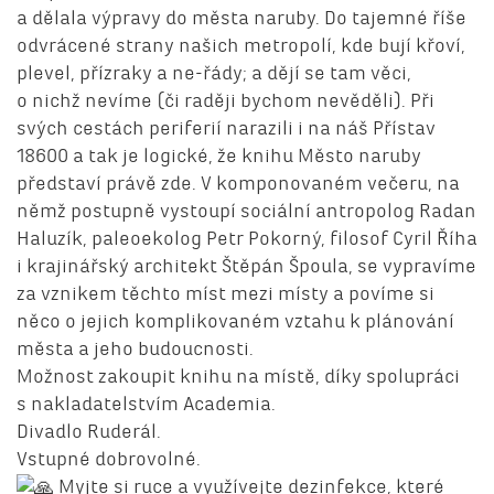
a dělala výpravy do města naruby. Do tajemné říše
odvrácené strany našich metropolí, kde bují křoví,
plevel, přízraky a ne-řády; a dějí se tam věci,
o nichž nevíme (či raději bychom nevěděli). Při
svých cestách periferií narazili i na náš Přístav
18600 a tak je logické, že knihu Město naruby
představí právě zde. V komponovaném večeru, na
němž postupně vystoupí sociální antropolog Radan
Haluzík, paleoekolog Petr Pokorný, filosof Cyril Říha
i krajinářský architekt Štěpán Špoula, se vypravíme
za vznikem těchto míst mezi místy a povíme si
něco o jejich komplikovaném vztahu k plánování
města a jeho budoucnosti.
Možnost zakoupit knihu na místě, díky spolupráci
s nakladatelstvím Academia.
Divadlo Ruderál.
Vstupné dobrovolné.
Myjte si ruce a využívejte dezinfekce, které