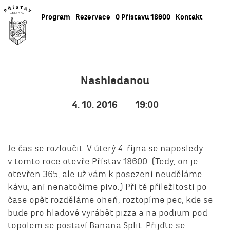
Program
Rezervace
O Přístavu 18600
Kontakt
Nashledanou
4. 10. 2016
19:00
Je čas se rozloučit. V úterý 4. října se naposledy
v tomto roce otevře Přístav 18600. (Tedy, on je
otevřen 365, ale už vám k posezení neuděláme
kávu, ani nenatočíme pivo.) Při té příležitosti po
čase opět rozděláme oheň, roztopíme pec, kde se
bude pro hladové vyrábět pizza a na podium pod
topolem se postaví Banana Split. Přijďte se