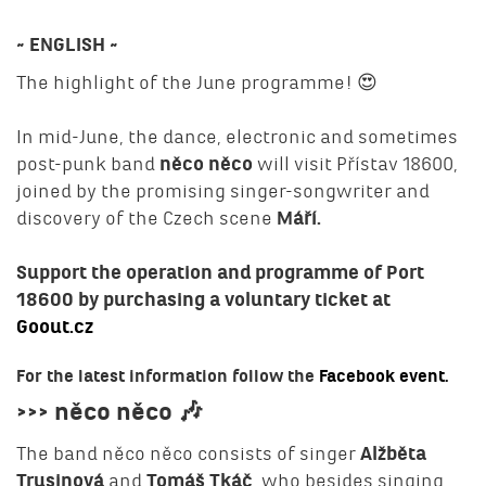
~ ENGLISH ~
The highlight of the June programme! 😍
In mid-June, the dance, electronic and sometimes
post-punk band
něco něco
will visit Přístav 18600,
joined by the promising singer-songwriter and
discovery of the Czech scene
Máří.
Support the operation and programme of Port
18600 by purchasing a voluntary ticket at
Goout.cz
For the latest information follow the
Facebook event.
>>> něco něco 🎶
The band něco něco consists of singer
Alžběta
Trusinová
and
Tomáš Tkáč
, who besides singing