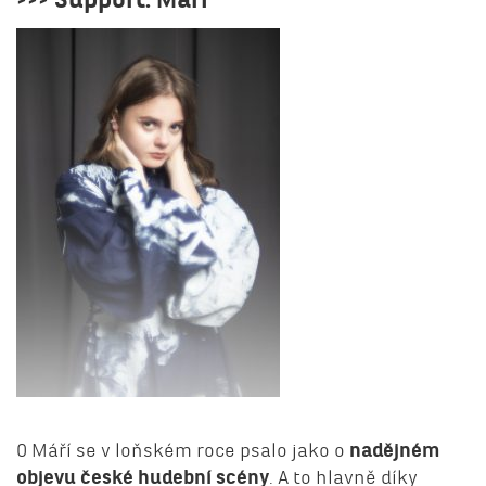
>>> Support: Máří
O Máří se v loňském roce psalo jako o
nadějném
objevu české hudební scény
. A to hlavně díky