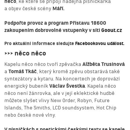
něco
, ke které se připojí nadějná písničkářka
a objev české scény
Máří.
Podpořte provoz a program Přístavu 18600
zakoupením dobrovolné vstupenky v síti
Goout.cz
Pro aktuální informace sledujte
Facebookovou událost.
>>> něco něco
Kapelu něco něco tvoří zpěvačka
Alžběta Trusinová
a
Tomáš Tkáč
, který kromě zpěvu obstarává také
syntezátory a kytaru. Na koncertech je doprovází
energický bubeník
Václav Švestka
. Kapela něco
něco není žánrovka, ale v její eklektické hudbě
můžete slyšet vlivy New Order, Robyn, Future
Islands, The Smiths, LCD soundsystem, Hot Chip
nebo české nové vlny.
V písničkách s poetickými českými texty se kapele