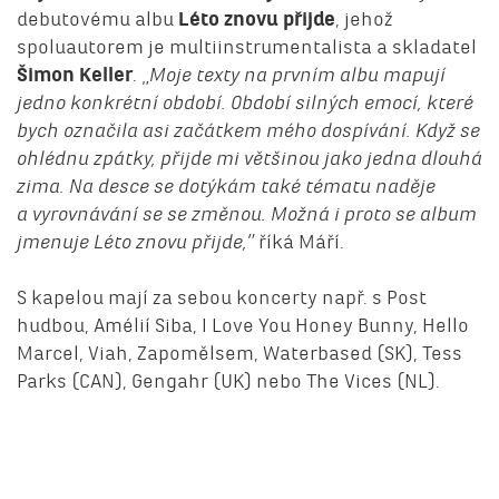
debutovému albu
Léto znovu přijde
, jehož
spoluautorem je multiinstrumentalista a skladatel
Šimon Keller
. „
Moje texty na prvním albu mapují
jedno konkrétní období. Období silných emocí, které
bych označila asi začátkem mého dospívání. Když se
ohlédnu zpátky, přijde mi většinou jako jedna dlouhá
zima. Na desce se dotýkám také tématu naděje
a vyrovnávání se se změnou. Možná i proto se album
jmenuje Léto znovu přijde,”
říká Máří.
S kapelou mají za sebou koncerty např. s Post
hudbou, Amélií Siba, I Love You Honey Bunny, Hello
Marcel, Viah, Zapomělsem, Waterbased (SK), Tess
Parks (CAN), Gengahr (UK) nebo The Vices (NL).