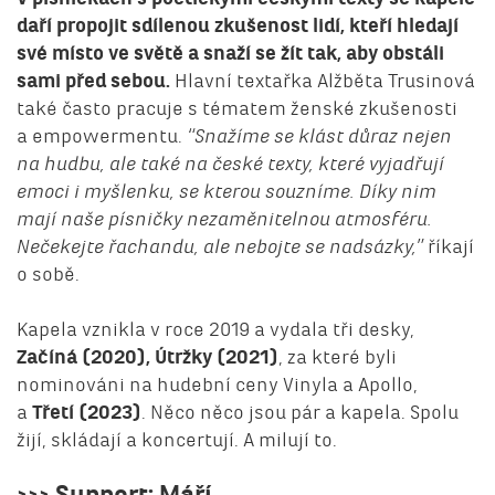
daří propojit sdílenou zkušenost lidí, kteří hledají
své místo ve světě a snaží se žít tak, aby obstáli
sami před sebou.
Hlavní textařka Alžběta Trusinová
také často pracuje s tématem ženské zkušenosti
a empowermentu.
“Snažíme se klást důraz nejen
na hudbu, ale také na české texty, které vyjadřují
emoci i myšlenku, se kterou souzníme. Díky nim
mají naše písničky nezaměnitelnou atmosféru.
Nečekejte řachandu, ale nebojte se nadsázky,”
říkají
o sobě.
Kapela vznikla v roce 2019 a vydala tři desky,
Začíná (2020), Útržky (2021)
, za které byli
nominováni na hudební ceny Vinyla a Apollo,
a
Třetí
(2023)
. Něco něco jsou pár a kapela. Spolu
žijí, skládají a koncertují. A milují to.