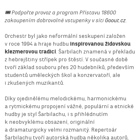
🎟️ Podpořte provoz a program Přístavu 18600
zakoupením dobrovolné vstupenky v síti
Goout.cz.
Orchestr byl jako neformální seskupení založen
v roce 1994 a hraje hudbu
inspirovanou židovskou
klezmerovou tradicí
. Šarbilach znamená v překladu
z hebrejštiny střípek pro štěstí. V současné době
tvoří základ souboru přes 20 hudebníků, především
studentů uměleckých škol a konzervatoří, ale
i zkušených muzikantů.
Díky ojedinělému melodickému, harmonickému
a rytmickému propojení vážné, populární a etnické
hudby je styl Šarbilachu, i s přihlédnutím
k neobvyklému obsazení, originální
a dramaturgicky velmi rozmanitý. Repertoár
Šarbilachu tvoří autorská hudba několika autorů,