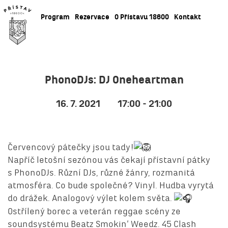
Program
Rezervace
O Přístavu 18600
Kontakt
PhonoDJs: DJ Oneheartman
16. 7. 2021
17:00 - 21:00
Červencový pátečky jsou tady!
Napříč letošní sezónou vás čekají přístavní pátky
s PhonoDJs. Různí DJs, různé žánry, rozmanitá
atmosféra. Co bude společné? Vinyl. Hudba vyrytá
do drážek. Analogový výlet kolem světa.
Ostřílený borec a veterán reggae scény ze
soundsystému Beatz Smokin‘ Weedz. 45 Clash