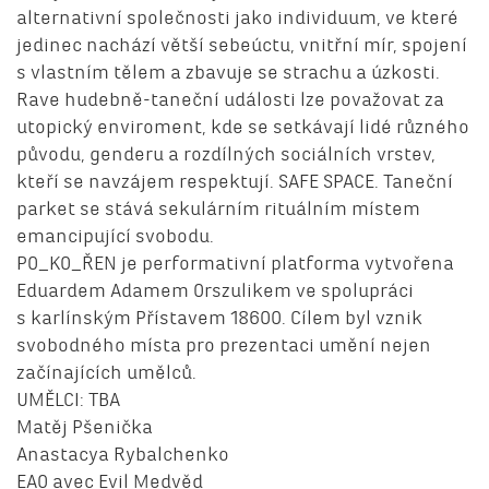
alternativní společnosti jako individuum, ve které
jedinec nachází větší sebeúctu, vnitřní mír, spojení
s vlastním tělem a zbavuje se strachu a úzkosti.
Rave hudebně-taneční události lze považovat za
utopický enviroment, kde se setkávají lidé různého
původu, genderu a rozdílných sociálních vrstev,
kteří se navzájem respektují. SAFE SPACE. Taneční
parket se stává sekulárním rituálním místem
emancipující svobodu.
PO_KO_ŘEN je performativní platforma vytvořena
Eduardem Adamem Orszulikem ve spolupráci
s karlínským Přístavem 18600. Cílem byl vznik
svobodného místa pro prezentaci umění nejen
začínajících umělců.
UMĚLCI: TBA
Matěj Pšenička
Anastacya Rybalchenko
EAO avec Evil Medvěd