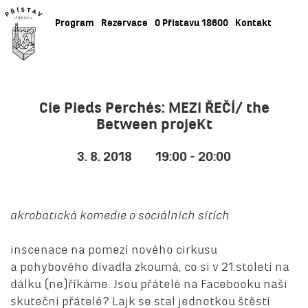
Program
Rezervace
O Přístavu 18600
Kontakt
Cie Pieds Perchés: MEZI ŘEČÍ/ the
Between projeKt
3. 8. 2018
19:00 - 20:00
akrobatická komedie o sociálních sítích
inscenace na pomezí nového cirkusu
a pohybového divadla zkoumá, co si v 21.století na
dálku (ne)říkáme. Jsou přátelé na Facebooku naši
skuteční přátelé? Lajk se stal jednotkou štěstí