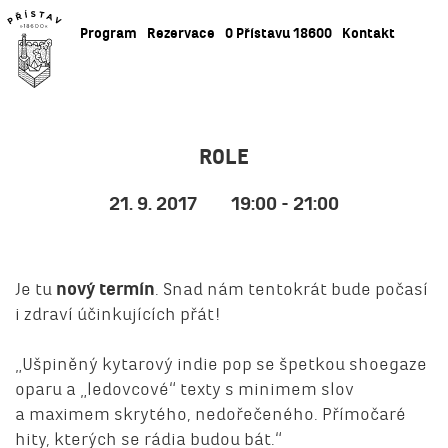
Program
Rezervace
O Přístavu 18600
Kontakt
ROLE
21. 9. 2017
19:00 - 21:00
Je tu
nový termín
. Snad nám tentokrát bude počasí
i zdraví účinkujících přát!
„Ušpiněný kytarový indie pop se špetkou shoegaze
oparu a „ledovcové“ texty s minimem slov
a maximem skrytého, nedořečeného. Přímočaré
hity, kterých se rádia budou bát.“