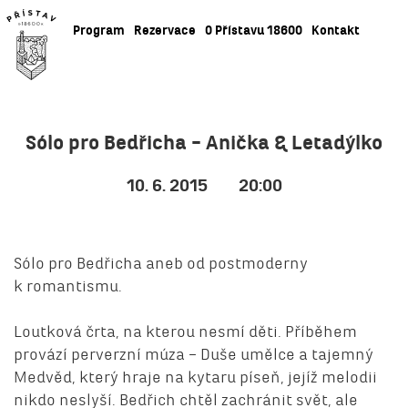
Program
Rezervace
O Přístavu 18600
Kontakt
Sólo pro Bedřicha – Anička & Letadýlko
10. 6. 2015
20:00
Sólo pro Bedřicha aneb od postmoderny
k romantismu.
Loutková črta, na kterou nesmí děti. Příběhem
provází perverzní múza – Duše umělce a tajemný
Medvěd, který hraje na kytaru píseň, jejíž melodii
nikdo neslyší. Bedřich chtěl zachránit svět, ale