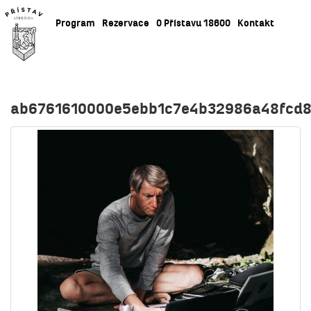
Program
Rezervace
O Přístavu 18600
Kontakt
ab6761610000e5ebb1c7e4b32986a48fcd