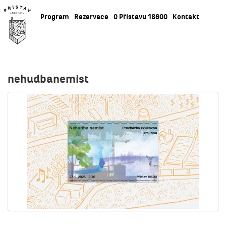
Program
Rezervace
O Přístavu 18600
Kontakt
nehudbanemist