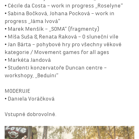
• Cécile da Costa – work in progress „Roselyne“
• Sabina Bočková, Johana Pocková – work in
progress „Jáma lvová“
• Marek Menšík – „SOMA“ (fragmenty)
• Míša Suša & Renata Raková – O sluneční víle
• Jan Bárta – pohybové hry pro všechny věkové
kategorie / Movement games for all ages
• Markéta Jandová
• Studenti konzervatoře Duncan centre –
workshopy, „Beduíni“
MODERUJE
• Daniela Voráčková
Vstupné dobrovolné.