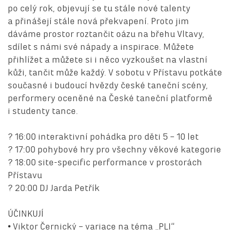
po celý rok, objevují se tu stále nové talenty
a přinášejí stále nová překvapení. Proto jim
dáváme prostor roztančit oázu na břehu Vltavy,
sdílet s námi své nápady a inspirace. Můžete
přihlížet a můžete si i něco vyzkoušet na vlastní
kůži, tančit může každý. V sobotu v Přístavu potkáte
současné i budoucí hvězdy české taneční scény,
performery oceněné na České taneční platformě
i studenty tance.
? 16:00 interaktivní pohádka pro děti 5 – 10 let
? 17:00 pohybové hry pro všechny věkové kategorie
? 18:00 site-specific performance v prostorách
Přístavu
? 20:00 DJ Jarda Petřík
ÚČINKUJÍ
• Viktor Černický – variace na téma „PLI“