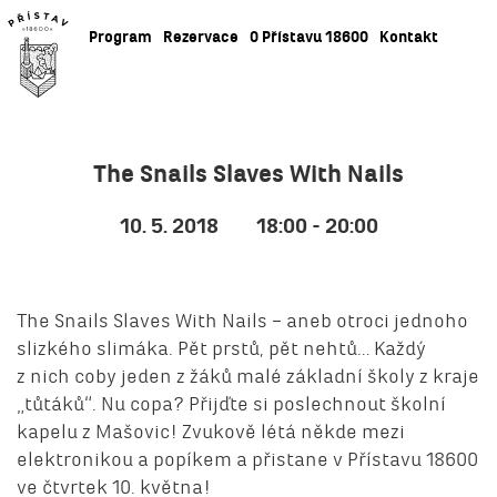
Program
Rezervace
O Přístavu 18600
Kontakt
The Snails Slaves With Nails
10. 5. 2018
18:00 - 20:00
The Snails Slaves With Nails – aneb otroci jednoho
slizkého slimáka. Pět prstů, pět nehtů… Každý
z nich coby jeden z žáků malé základní školy z kraje
„tůtáků“. Nu copa? Přijďte si poslechnout školní
kapelu z Mašovic! Zvukově létá někde mezi
elektronikou a popíkem a přistane v Přístavu 18600
ve čtvrtek 10. května!