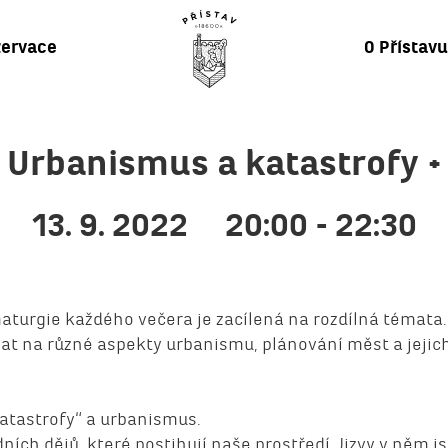
ervace
O Přístav
Urbanismus a katastrofy +
13. 9. 2022
20:00 - 22:30
maturgie každého večera je zacílená na rozdílná témata
ázat na různé aspekty urbanismu, plánování měst a jeji
atastrofy“ a urbanismus.
ních dějů, které postihují naše prostředí. Jizvy v něm j