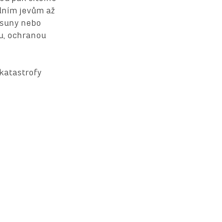
odním jevům až
řesuny nebo
mu, ochranou
 katastrofy