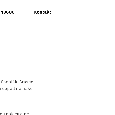
u 18600
Kontakt
. Gogolák+Grasse
ch dopad na naše
sou pak citelné