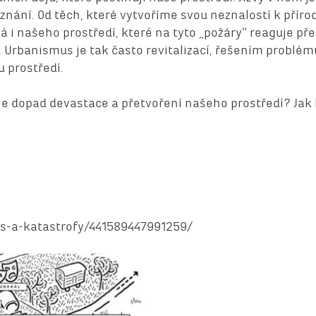
znání. Od těch, které vytvoříme svou neznalostí k přír
ýká i našeho prostředí, které na tyto „požáry“ reaguje p
 Urbanismus je tak často revitalizací, řešením problé
 prostředí.
ý je dopad devastace a přetvoření našeho prostředí? Jak
s-a-katastrofy/441589447991259/