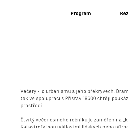
Program
Rez
Večery +, o urbanismu a jeho překryvech. Dra
tak ve spolupráci s Přístav 18600 chtějí pouk
prostředí.
Čtvrtý večer osmého ročníku je zaměřen na „k
Katastrofy jsou událostmi lidských nebo přírod