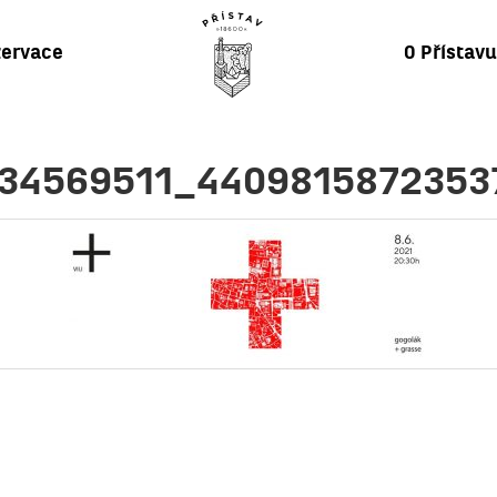
ervace
O Přístav
34569511_4409815872353