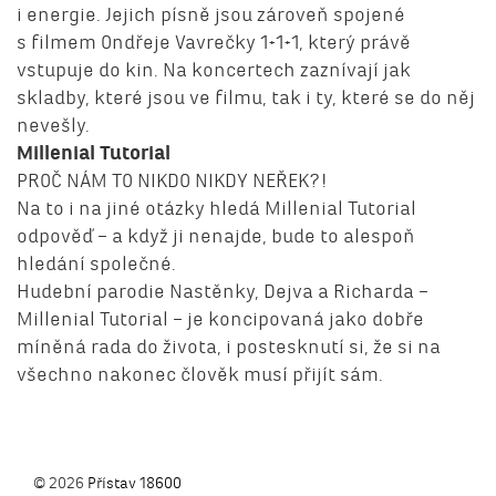
i energie. Jejich písně jsou zároveň spojené
s filmem Ondřeje Vavrečky 1+1+1, který právě
vstupuje do kin. Na koncertech zaznívají jak
skladby, které jsou ve filmu, tak i ty, které se do něj
nevešly.
Millenial Tutorial
PROČ NÁM TO NIKDO NIKDY NEŘEK?!
Na to i na jiné otázky hledá Millenial Tutorial
odpověď – a když ji nenajde, bude to alespoň
hledání společné.
Hudební parodie Nastěnky, Dejva a Richarda –
Millenial Tutorial – je koncipovaná jako dobře
míněná rada do života, i postesknutí si, že si na
všechno nakonec člověk musí přijít sám.
© 2026
Přístav 18600