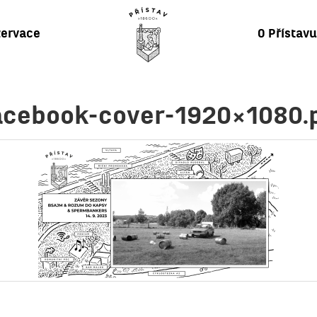
ervace
O Přístav
acebook-cover-1920×1080.