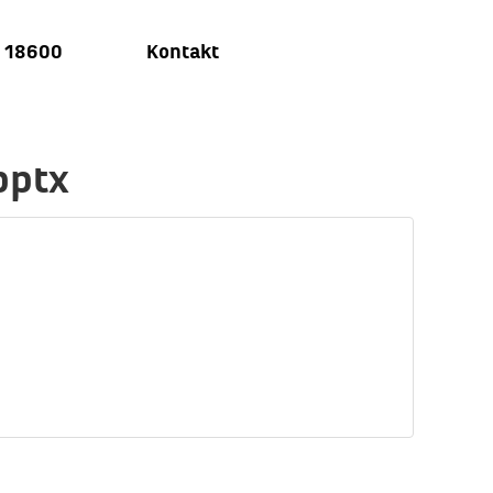
u 18600
Kontakt
pptx